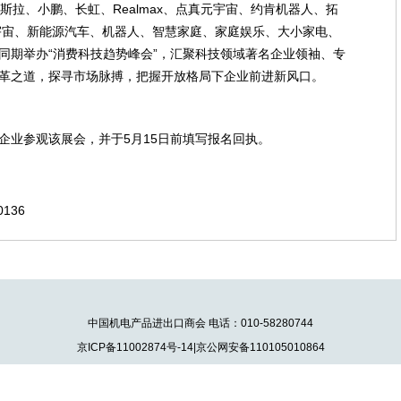
特斯拉、小鹏、长虹、Realmax、点真元宇宙、约肯机器人、拓
元宇宙、新能源汽车、机器人、智慧家庭、家庭娱乐、大小家电、
同期举办“消费科技趋势峰会”，汇聚科技领域著名企业领袖、专
革之道，探寻市场脉搏，把握开放格局下企业前进新风口。
企业参观该展会，并于5月15日前填写报名回执。
0136
中国机电产品进出口商会 电话：010-58280744
京ICP备11002874号-14|京公网安备110105010864