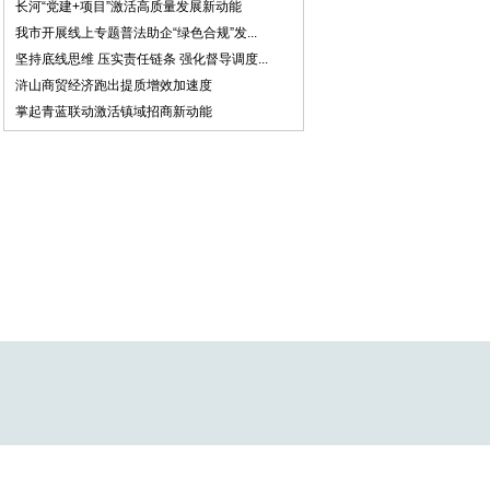
长河“党建+项目”激活高质量发展新动能
我市开展线上专题普法助企“绿色合规”发...
坚持底线思维 压实责任链条 强化督导调度...
浒山商贸经济跑出提质增效加速度
掌起青蓝联动激活镇域招商新动能