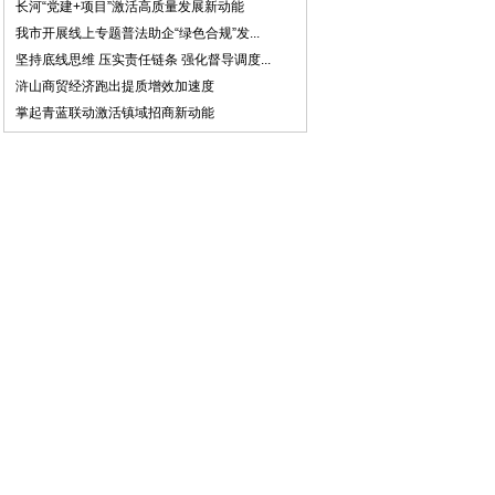
长河“党建+项目”激活高质量发展新动能
我市开展线上专题普法助企“绿色合规”发...
坚持底线思维 压实责任链条 强化督导调度...
浒山商贸经济跑出提质增效加速度
掌起青蓝联动激活镇域招商新动能