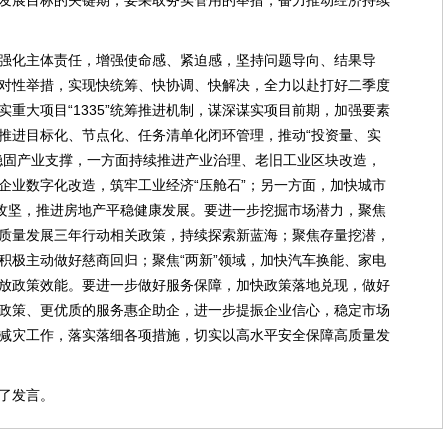
发展目标的关键期，要采取务实管用的举措，奋力推动经济持续
强化主体责任，增强使命感、紧迫感，坚持问题导向、结果导
对性举措，实现快统筹、快协调、快解决，全力以赴打好二季度
重大项目“1335”统筹推进机制，谋深谋实项目前期，加强要素
推进目标化、节点化、任务清单化闭环管理，推动“投资量、实
稳固产业支撑，一方面持续推进产业治理、老旧工业区块改造，
企业数字化改造，筑牢工业经济“压舱石”；另一方面，加快城市
目攻坚，推进房地产平稳健康发展。要进一步挖掘市场潜力，聚焦
质量发展三年行动相关政策，持续探索新蓝海；聚焦存量挖潜，
积极主动做好慈商回归；聚焦“两新”领域，加快汽车换能、家电
放政策效能。要进一步做好服务保障，加快政策落地兑现，做好
政策、更优质的服务惠企助企，进一步提振企业信心，稳定市场
减灾工作，落实落细各项措施，切实以高水平安全保障高质量发
了发言。