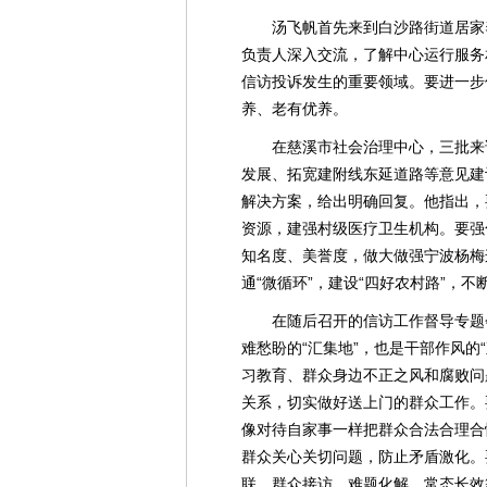
汤飞帆首先来到白沙路街道居家
负责人深入交流，了解中心运行服务
信访投诉发生的重要领域。要进一步
养、老有优养。
在慈溪市社会治理中心，三批来
发展、拓宽建附线东延道路等意见建
解决方案，给出明确回复。他指出，
资源，建强村级医疗卫生机构。要强
知名度、美誉度，做大做强宁波杨梅
通“微循环”，建设“四好农村路”，
在随后召开的信访工作督导专题
难愁盼的“汇集地”，也是干部作风的
习教育、群众身边不正之风和腐败问
关系，切实做好送上门的群众工作。
像对待自家事一样把群众合法合理合
群众关心关切问题，防止矛盾激化。
联、群众接访、难题化解、常态长效