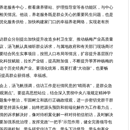
养老服务中心，察看康养驿站、护理指导室等各功能区，与中心
相关情况。他说，养老服务既是群众关心的重要民生问题，也是
优化服务供给，加快构建家门口的幸福养老网络，实现老有所
访群众分别提出加快提升改造乡村卫生室、推动杨梅产业高质量
议，汤飞帆认真倾听群众诉求，与属地政府和有关部门现场商讨
要结合民生实事项目，按照人口布局等情况，扩容提升基层医疗
化科技赋能，拉长产业链，提高附加值，不断提升荸荠种杨梅的
这个历史经典产业。要强化统筹，既要打通“大动脉”，也要畅
不断提高群众获得感、幸福感。
会上，汤飞帆强调，信访工作是社情民意的“晴雨表”，是群众急
“观测点”。要提高思想站位，结合深入贯彻中央八项规定精神学
题集中整治，牢固树立和践行正确政绩观，进一步密切党群干群
要坚持源头化解，始终把源头预防和前端化解作为工作着力点，
情的诉求解决好，像对待积案化解一样对待初信初访，及时解决
要加强系统治理，发挥党政“一把手”示范作用，健全完善领导包
等四项机制，带头研究信访工作、带头下访督导、带头包案化