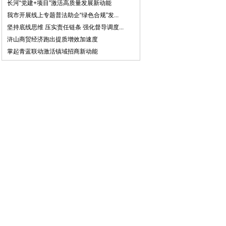
长河“党建+项目”激活高质量发展新动能
我市开展线上专题普法助企“绿色合规”发...
坚持底线思维 压实责任链条 强化督导调度...
浒山商贸经济跑出提质增效加速度
掌起青蓝联动激活镇域招商新动能