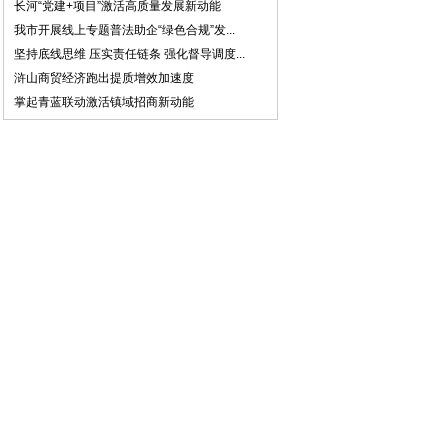
长河“党建+项目”激活高质量发展新动能
我市开展线上专题普法助企“绿色合规”发...
坚持底线思维 压实责任链条 强化督导调度...
浒山商贸经济跑出提质增效加速度
掌起青蓝联动激活镇域招商新动能