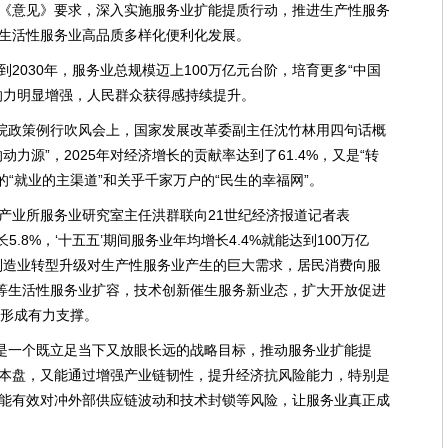
《意见》要求，深入实施服务业扩能提质行动，推进生产性服务
生活性服务业高品质多样化便利化发展。
2030年，服务业总规模迈上100万亿元台阶，培育更多“中国
响力明显增强，人民群众获得感持续提升。
务院政策例行吹风会上，国家发展改革委副主任沈竹林用四句话概
力源”，2025年对经济增长的贡献率达到了61.4%，又是“转
的“就业的主渠道”和关乎千家万户的“民生的幸福网”。
产业所服务业研究室主任洪群联向21世纪经济报道记者表
5.8%，‘十五五’期间服务业年均增长4.4%就能达到100万亿
制造业转型升级对生产性服务业产生的巨大需求，居民消费向服
”等生活性服务业扩容，技术创新催生服务新业态，扩大开放促进
量形成有力支撑。
标是一个既立足当下又放眼长远的战略目标，推动服务业扩能提
本盘，又能通过增强产业链韧性，提升经济抗风险能力，特别是
能有效对冲外部供应链波动和技术封锁等风险，让服务业真正成