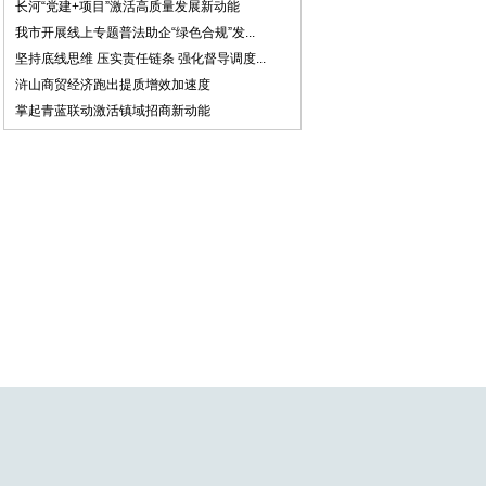
长河“党建+项目”激活高质量发展新动能
我市开展线上专题普法助企“绿色合规”发...
坚持底线思维 压实责任链条 强化督导调度...
浒山商贸经济跑出提质增效加速度
掌起青蓝联动激活镇域招商新动能