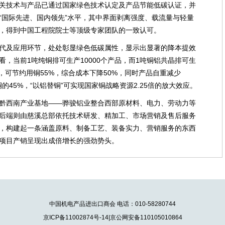
关技术与产品已通过国家绿色技术认定及产品节能低碳认证，并
“国际先进、国内领先”水平，其中界面剥离强度、载流量与轻量
，得到中国工程院院士等顶级专家团队的一致认可。
代及应用环节，处处彰显绿色低碳属性，显示出显著的降本提效
，当前1吨纯铜排可生产10000个产品，而1吨铜铝共晶排可生
下，可节约用铜55%，综合成本下降50%，同时产品自重减少
铜的45%，“以铝替铜”可实现国家铜战略资源2.25倍的放大效应。
黔西南产业基地——骅骏铝业整合西部原材料、电力、劳动力等
后端则由慈溪总部依托技术研发、精加工、市场营销及售后服务
上，构建起一条涵盖原料、制备工艺、装备实力、营销服务的东西
项目产销呈现出成倍增长的强劲势头。
中国机电产品进出口商会 电话：010-58280744
京ICP备11002874号-14|京公网安备110105010864