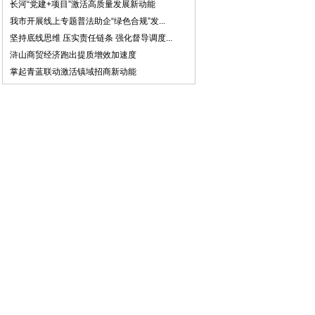
长河“党建+项目”激活高质量发展新动能
我市开展线上专题普法助企“绿色合规”发...
坚持底线思维 压实责任链条 强化督导调度...
浒山商贸经济跑出提质增效加速度
掌起青蓝联动激活镇域招商新动能