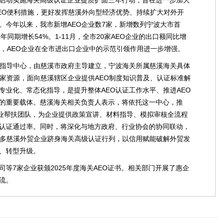
启动实施海关高级认证企业提质扩面三年行动，旨在进一步加大
AEO便利措施，更好发挥慈溪外向型经济优势、持续扩大对外开
。今年以来，我市新增AEO企业数7家，新增数列宁波大市首
年同期增长54%。1-11月，全市20家AEO企业的出口额同比增
.5%，AEO企业在全市进出口企业中的示范引领作用进一步增强。
证指导中心，由慈溪市政府主导建立，宁波海关所属慈溪海关具体
专家资源，面向慈溪辖区企业提供AEO制度知识普及、认证标准解
专业化、常态化指导，是提升整体AEO认证工作水平、推进AEO
的重要载体。慈溪海关相关负责人表示，将依托这一中心，推
专业帮扶团队，为企业提供政策宣讲、材料指导、模拟审核全流程
认证通过率。同时，将深化与地方政府、行业协会的协同联动，
更多慈溪外贸企业跻身海关高级认证行列，以信用赋能破解外贸发
、转型升级。
等7家企业获颁2025年度海关AEO证书。相关部门开展了惠企
流。