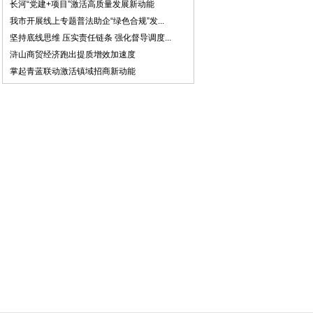
长河“党建+项目”激活高质量发展新动能
我市开展线上专题普法助企“绿色合规”发...
坚持底线思维 压实责任链条 强化督导调度...
浒山商贸经济跑出提质增效加速度
掌起青蓝联动激活镇域招商新动能