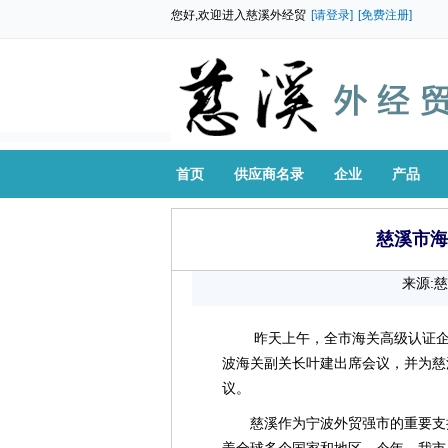
您好,欢迎进入慈溪外经贸
[请登录]
[免费注册]
首页
供应商名录
企业
产品
慈溪市海
来源:
昨天上午，全市海关高级认证企
波海关副关长叶建出席会议，并为慈
议。
慈溪作为宁波外贸强市的重要支