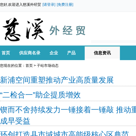
您好,欢迎进入慈溪外经贸
[请登录]
[免费注册]
首页
供应商名录
企业
产品
信息资讯
您现在的位置：
首页
> 子站市场动态
新浦空间重塑推动产业高质量发展
“二检合一”助企提质增效
锲而不舍持续发力一锤接着一锤敲 推动
成早受益
环创打造县市域城市高能级核心区典范